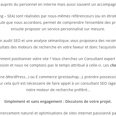
 auprès du personnel en interne mais aussi souvent un accompagne
g – SEA) sont réalisées par nous-mêmes référenceurs (ou en étroit
coute que nous accordons, permet de comprendre l’ensemble des pr
ensuite proposer un service personnalisé sur mesure.
un audit SEO et une analyse sémantique, vous proposera des reco
sultats des moteurs de recherche en votre faveur et donc l’acquisit
omment positionner votre site ? Vous cherchez un Consultant exper
ssion et nous ne comptons pas le temps attribué à celle-ci. Les
cha
vitrine (WordPress…) ou E commerce (prestashop…), prendre possess
pour cela qu’il est nécessaire de faire appel à un consultant SEO /
notre moteur de recherche préféré…
Simplement et sans engagement : Discutons de votre projet.
rencement naturel et optimisations de sites Internet passionné p