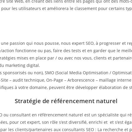
otre site Web, en créant des liens entre les pages qui ont des mot
ite pour les utilisateurs et améliorera le classement pour certains t
t une passion qui nous pousse, nous expert SEO, à progresser et r
e/action fonctionne ou pas, faire des tests et en garder que le meil
 stratégies mises en place par / ou avec nos vous, clients et parten
du marketing digital.
s sponsorisés ou non), SMO (Social Media Optimisation / Optimisati
Site – audit technique, On-Page – Arborescence – maillage interne 
cifiques à votre domaine, peuvent être développer élaboration de st
Stratégie de référencement naturel
u consultant en référencement naturel est un spécialiste qui réf
s, pour cet expert, son rôle s’est diversifié, enrichi et et s’est éga
par les clients/partenaires aux consultants SEO : La recherche et p