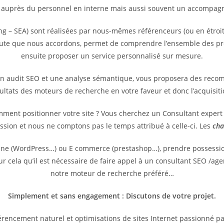
 auprès du personnel en interne mais aussi souvent un accompagne
g – SEA) sont réalisées par nous-mêmes référenceurs (ou en étroit
coute que nous accordons, permet de comprendre l’ensemble des pr
ensuite proposer un service personnalisé sur mesure.
un audit SEO et une analyse sémantique, vous proposera des reco
sultats des moteurs de recherche en votre faveur et donc l’acquisit
omment positionner votre site ? Vous cherchez un Consultant exper
ssion et nous ne comptons pas le temps attribué à celle-ci. Les
cha
vitrine (WordPress…) ou E commerce (prestashop…), prendre possess
pour cela qu’il est nécessaire de faire appel à un consultant SEO /
notre moteur de recherche préféré…
Simplement et sans engagement : Discutons de votre projet.
rencement naturel et optimisations de sites Internet passionné p