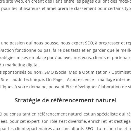
otre site Web, en créant des liens entre les pages qui ont des mot
ite pour les utilisateurs et améliorera le classement pour certains t
t une passion qui nous pousse, nous expert SEO, à progresser et r
e/action fonctionne ou pas, faire des tests et en garder que le meil
 stratégies mises en place par / ou avec nos vous, clients et parten
du marketing digital.
s sponsorisés ou non), SMO (Social Media Optimisation / Optimisati
Site – audit technique, On-Page – Arborescence – maillage interne 
cifiques à votre domaine, peuvent être développer élaboration de st
Stratégie de référencement naturel
u consultant en référencement naturel est un spécialiste qui réf
s, pour cet expert, son rôle s’est diversifié, enrichi et et s’est éga
par les clients/partenaires aux consultants SEO : La recherche et p