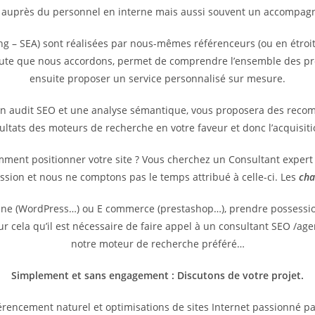
 auprès du personnel en interne mais aussi souvent un accompagne
g – SEA) sont réalisées par nous-mêmes référenceurs (ou en étroit
coute que nous accordons, permet de comprendre l’ensemble des pr
ensuite proposer un service personnalisé sur mesure.
un audit SEO et une analyse sémantique, vous proposera des reco
sultats des moteurs de recherche en votre faveur et donc l’acquisit
omment positionner votre site ? Vous cherchez un Consultant exper
ssion et nous ne comptons pas le temps attribué à celle-ci. Les
cha
vitrine (WordPress…) ou E commerce (prestashop…), prendre possess
pour cela qu’il est nécessaire de faire appel à un consultant SEO /
notre moteur de recherche préféré…
Simplement et sans engagement : Discutons de votre projet.
rencement naturel et optimisations de sites Internet passionné p