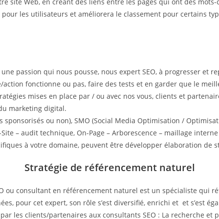
otre site Web, en créant des liens entre les pages qui ont des mot
ite pour les utilisateurs et améliorera le classement pour certains t
t une passion qui nous pousse, nous expert SEO, à progresser et r
e/action fonctionne ou pas, faire des tests et en garder que le meil
 stratégies mises en place par / ou avec nos vous, clients et parten
du marketing digital.
s sponsorisés ou non), SMO (Social Media Optimisation / Optimisati
Site – audit technique, On-Page – Arborescence – maillage interne 
cifiques à votre domaine, peuvent être développer élaboration de st
Stratégie de référencement naturel
u consultant en référencement naturel est un spécialiste qui réf
s, pour cet expert, son rôle s’est diversifié, enrichi et et s’est éga
par les clients/partenaires aux consultants SEO : La recherche et p