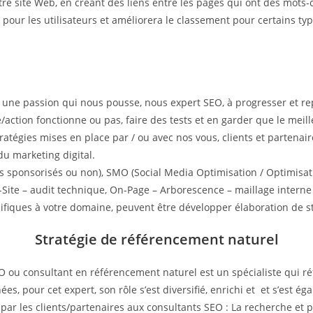
otre site Web, en créant des liens entre les pages qui ont des mot
ite pour les utilisateurs et améliorera le classement pour certains t
t une passion qui nous pousse, nous expert SEO, à progresser et r
e/action fonctionne ou pas, faire des tests et en garder que le meil
 stratégies mises en place par / ou avec nos vous, clients et parten
du marketing digital.
s sponsorisés ou non), SMO (Social Media Optimisation / Optimisati
Site – audit technique, On-Page – Arborescence – maillage interne 
cifiques à votre domaine, peuvent être développer élaboration de st
Stratégie de référencement naturel
u consultant en référencement naturel est un spécialiste qui réf
s, pour cet expert, son rôle s’est diversifié, enrichi et et s’est éga
par les clients/partenaires aux consultants SEO : La recherche et p