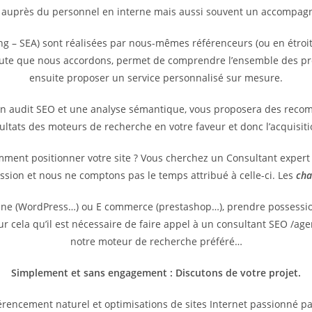
 auprès du personnel en interne mais aussi souvent un accompagne
g – SEA) sont réalisées par nous-mêmes référenceurs (ou en étroit
coute que nous accordons, permet de comprendre l’ensemble des pr
ensuite proposer un service personnalisé sur mesure.
un audit SEO et une analyse sémantique, vous proposera des reco
sultats des moteurs de recherche en votre faveur et donc l’acquisit
omment positionner votre site ? Vous cherchez un Consultant exper
ssion et nous ne comptons pas le temps attribué à celle-ci. Les
cha
vitrine (WordPress…) ou E commerce (prestashop…), prendre possess
pour cela qu’il est nécessaire de faire appel à un consultant SEO /
notre moteur de recherche préféré…
Simplement et sans engagement : Discutons de votre projet.
rencement naturel et optimisations de sites Internet passionné p