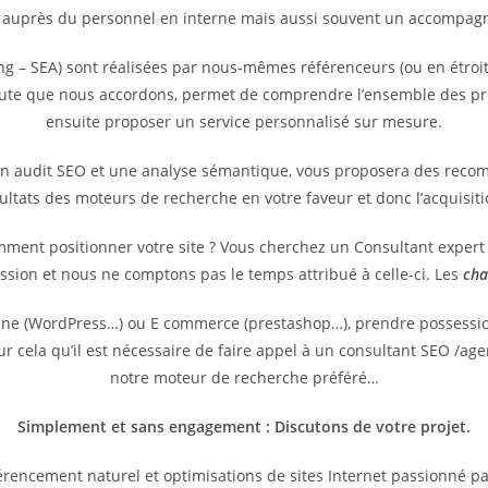
 auprès du personnel en interne mais aussi souvent un accompagne
g – SEA) sont réalisées par nous-mêmes référenceurs (ou en étroit
coute que nous accordons, permet de comprendre l’ensemble des pr
ensuite proposer un service personnalisé sur mesure.
un audit SEO et une analyse sémantique, vous proposera des reco
sultats des moteurs de recherche en votre faveur et donc l’acquisit
omment positionner votre site ? Vous cherchez un Consultant exper
ssion et nous ne comptons pas le temps attribué à celle-ci. Les
cha
vitrine (WordPress…) ou E commerce (prestashop…), prendre possess
pour cela qu’il est nécessaire de faire appel à un consultant SEO /
notre moteur de recherche préféré…
Simplement et sans engagement : Discutons de votre projet.
rencement naturel et optimisations de sites Internet passionné p