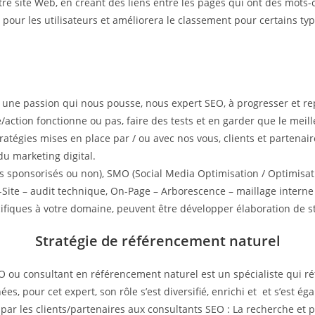
otre site Web, en créant des liens entre les pages qui ont des mot
ite pour les utilisateurs et améliorera le classement pour certains t
t une passion qui nous pousse, nous expert SEO, à progresser et r
e/action fonctionne ou pas, faire des tests et en garder que le meil
 stratégies mises en place par / ou avec nos vous, clients et parten
du marketing digital.
s sponsorisés ou non), SMO (Social Media Optimisation / Optimisati
Site – audit technique, On-Page – Arborescence – maillage interne 
cifiques à votre domaine, peuvent être développer élaboration de st
Stratégie de référencement naturel
u consultant en référencement naturel est un spécialiste qui réf
s, pour cet expert, son rôle s’est diversifié, enrichi et et s’est éga
par les clients/partenaires aux consultants SEO : La recherche et p