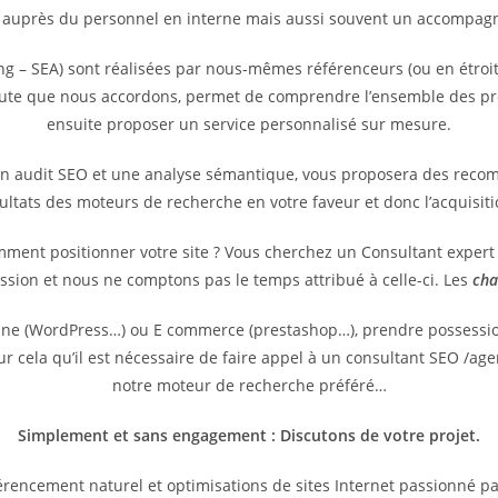
 auprès du personnel en interne mais aussi souvent un accompagne
g – SEA) sont réalisées par nous-mêmes référenceurs (ou en étroit
coute que nous accordons, permet de comprendre l’ensemble des pr
ensuite proposer un service personnalisé sur mesure.
un audit SEO et une analyse sémantique, vous proposera des reco
sultats des moteurs de recherche en votre faveur et donc l’acquisit
omment positionner votre site ? Vous cherchez un Consultant exper
ssion et nous ne comptons pas le temps attribué à celle-ci. Les
cha
vitrine (WordPress…) ou E commerce (prestashop…), prendre possess
pour cela qu’il est nécessaire de faire appel à un consultant SEO /
notre moteur de recherche préféré…
Simplement et sans engagement : Discutons de votre projet.
rencement naturel et optimisations de sites Internet passionné p