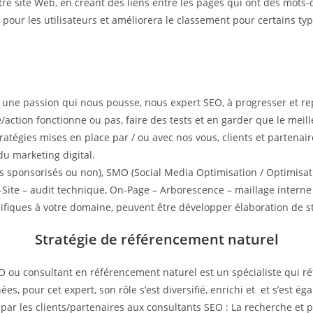
otre site Web, en créant des liens entre les pages qui ont des mot
ite pour les utilisateurs et améliorera le classement pour certains t
t une passion qui nous pousse, nous expert SEO, à progresser et r
e/action fonctionne ou pas, faire des tests et en garder que le meil
 stratégies mises en place par / ou avec nos vous, clients et parten
du marketing digital.
s sponsorisés ou non), SMO (Social Media Optimisation / Optimisati
Site – audit technique, On-Page – Arborescence – maillage interne 
cifiques à votre domaine, peuvent être développer élaboration de st
Stratégie de référencement naturel
u consultant en référencement naturel est un spécialiste qui réf
s, pour cet expert, son rôle s’est diversifié, enrichi et et s’est éga
par les clients/partenaires aux consultants SEO : La recherche et p