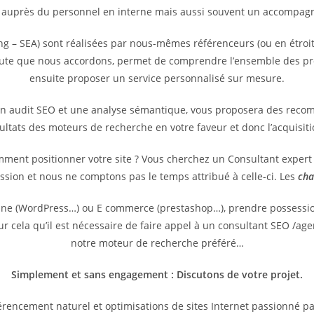
 auprès du personnel en interne mais aussi souvent un accompagne
g – SEA) sont réalisées par nous-mêmes référenceurs (ou en étroit
coute que nous accordons, permet de comprendre l’ensemble des pr
ensuite proposer un service personnalisé sur mesure.
un audit SEO et une analyse sémantique, vous proposera des reco
sultats des moteurs de recherche en votre faveur et donc l’acquisit
omment positionner votre site ? Vous cherchez un Consultant exper
ssion et nous ne comptons pas le temps attribué à celle-ci. Les
cha
vitrine (WordPress…) ou E commerce (prestashop…), prendre possess
pour cela qu’il est nécessaire de faire appel à un consultant SEO /
notre moteur de recherche préféré…
Simplement et sans engagement : Discutons de votre projet.
rencement naturel et optimisations de sites Internet passionné p