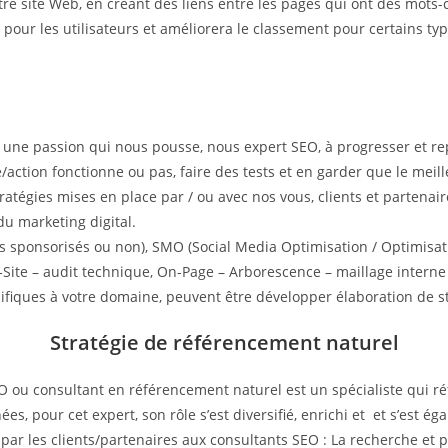
otre site Web, en créant des liens entre les pages qui ont des mot
ite pour les utilisateurs et améliorera le classement pour certains t
t une passion qui nous pousse, nous expert SEO, à progresser et r
e/action fonctionne ou pas, faire des tests et en garder que le meil
 stratégies mises en place par / ou avec nos vous, clients et parten
du marketing digital.
s sponsorisés ou non), SMO (Social Media Optimisation / Optimisati
Site – audit technique, On-Page – Arborescence – maillage interne 
cifiques à votre domaine, peuvent être développer élaboration de st
Stratégie de référencement naturel
u consultant en référencement naturel est un spécialiste qui réf
s, pour cet expert, son rôle s’est diversifié, enrichi et et s’est éga
par les clients/partenaires aux consultants SEO : La recherche et p