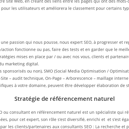
otre site Web, en créant des liens entre les pages qui ont des mot
ite pour les utilisateurs et améliorera le classement pour certains t
t une passion qui nous pousse, nous expert SEO, à progresser et r
e/action fonctionne ou pas, faire des tests et en garder que le meil
 stratégies mises en place par / ou avec nos vous, clients et parten
du marketing digital.
s sponsorisés ou non), SMO (Social Media Optimisation / Optimisati
Site – audit technique, On-Page – Arborescence – maillage interne 
cifiques à votre domaine, peuvent être développer élaboration de st
Stratégie de référencement naturel
u consultant en référencement naturel est un spécialiste qui réf
s, pour cet expert, son rôle s’est diversifié, enrichi et et s’est éga
par les clients/partenaires aux consultants SEO : La recherche et p