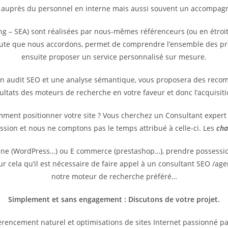
 auprès du personnel en interne mais aussi souvent un accompagne
g – SEA) sont réalisées par nous-mêmes référenceurs (ou en étroit
coute que nous accordons, permet de comprendre l’ensemble des pr
ensuite proposer un service personnalisé sur mesure.
un audit SEO et une analyse sémantique, vous proposera des reco
sultats des moteurs de recherche en votre faveur et donc l’acquisit
omment positionner votre site ? Vous cherchez un Consultant exper
ssion et nous ne comptons pas le temps attribué à celle-ci. Les
cha
vitrine (WordPress…) ou E commerce (prestashop…), prendre possess
pour cela qu’il est nécessaire de faire appel à un consultant SEO /
notre moteur de recherche préféré…
Simplement et sans engagement : Discutons de votre projet.
rencement naturel et optimisations de sites Internet passionné p