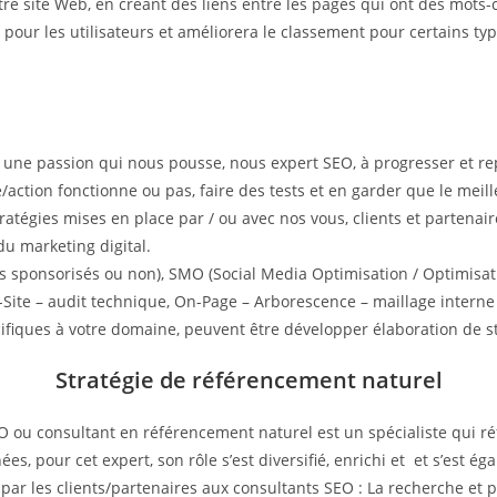
otre site Web, en créant des liens entre les pages qui ont des mot
ite pour les utilisateurs et améliorera le classement pour certains t
t une passion qui nous pousse, nous expert SEO, à progresser et r
e/action fonctionne ou pas, faire des tests et en garder que le meil
 stratégies mises en place par / ou avec nos vous, clients et parten
du marketing digital.
s sponsorisés ou non), SMO (Social Media Optimisation / Optimisati
Site – audit technique, On-Page – Arborescence – maillage interne 
cifiques à votre domaine, peuvent être développer élaboration de st
Stratégie de référencement naturel
u consultant en référencement naturel est un spécialiste qui réf
s, pour cet expert, son rôle s’est diversifié, enrichi et et s’est éga
par les clients/partenaires aux consultants SEO : La recherche et p