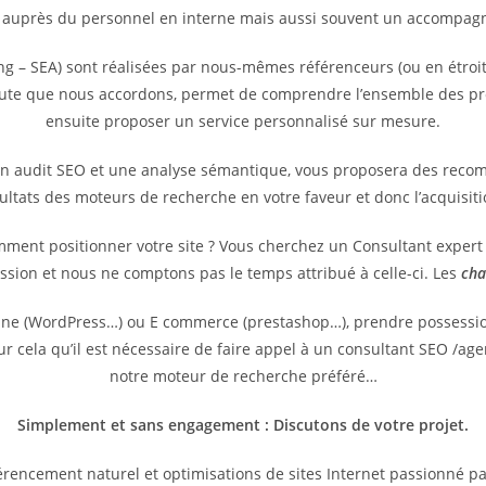
 auprès du personnel en interne mais aussi souvent un accompagne
g – SEA) sont réalisées par nous-mêmes référenceurs (ou en étroit
coute que nous accordons, permet de comprendre l’ensemble des pr
ensuite proposer un service personnalisé sur mesure.
un audit SEO et une analyse sémantique, vous proposera des reco
sultats des moteurs de recherche en votre faveur et donc l’acquisit
omment positionner votre site ? Vous cherchez un Consultant exper
ssion et nous ne comptons pas le temps attribué à celle-ci. Les
cha
vitrine (WordPress…) ou E commerce (prestashop…), prendre possess
pour cela qu’il est nécessaire de faire appel à un consultant SEO /
notre moteur de recherche préféré…
Simplement et sans engagement : Discutons de votre projet.
rencement naturel et optimisations de sites Internet passionné p