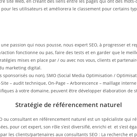
otre site Web, en créant des liens entre les pages qui ont des mot
ite pour les utilisateurs et améliorera le classement pour certains t
t une passion qui nous pousse, nous expert SEO, à progresser et r
e/action fonctionne ou pas, faire des tests et en garder que le meil
 stratégies mises en place par / ou avec nos vous, clients et parten
du marketing digital.
s sponsorisés ou non), SMO (Social Media Optimisation / Optimisati
Site – audit technique, On-Page – Arborescence – maillage interne 
cifiques à votre domaine, peuvent être développer élaboration de st
Stratégie de référencement naturel
u consultant en référencement naturel est un spécialiste qui réf
s, pour cet expert, son rôle s’est diversifié, enrichi et et s’est éga
par les clients/partenaires aux consultants SEO : La recherche et p