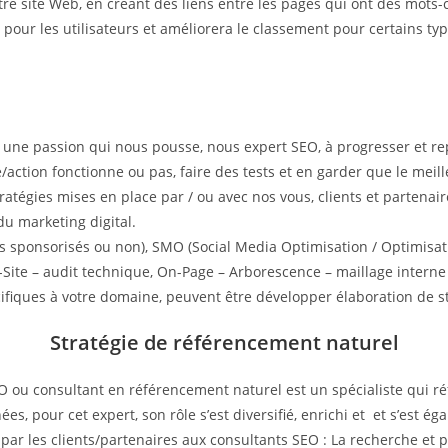
otre site Web, en créant des liens entre les pages qui ont des mot
ite pour les utilisateurs et améliorera le classement pour certains t
t une passion qui nous pousse, nous expert SEO, à progresser et r
e/action fonctionne ou pas, faire des tests et en garder que le meil
 stratégies mises en place par / ou avec nos vous, clients et parten
du marketing digital.
s sponsorisés ou non), SMO (Social Media Optimisation / Optimisati
Site – audit technique, On-Page – Arborescence – maillage interne 
cifiques à votre domaine, peuvent être développer élaboration de st
Stratégie de référencement naturel
u consultant en référencement naturel est un spécialiste qui réf
s, pour cet expert, son rôle s’est diversifié, enrichi et et s’est éga
par les clients/partenaires aux consultants SEO : La recherche et p