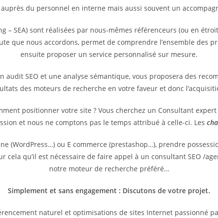
 auprès du personnel en interne mais aussi souvent un accompagne
g – SEA) sont réalisées par nous-mêmes référenceurs (ou en étroit
coute que nous accordons, permet de comprendre l’ensemble des pr
ensuite proposer un service personnalisé sur mesure.
un audit SEO et une analyse sémantique, vous proposera des reco
sultats des moteurs de recherche en votre faveur et donc l’acquisit
omment positionner votre site ? Vous cherchez un Consultant exper
ssion et nous ne comptons pas le temps attribué à celle-ci. Les
cha
vitrine (WordPress…) ou E commerce (prestashop…), prendre possess
pour cela qu’il est nécessaire de faire appel à un consultant SEO /
notre moteur de recherche préféré…
Simplement et sans engagement : Discutons de votre projet.
rencement naturel et optimisations de sites Internet passionné p