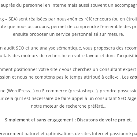
 auprès du personnel en interne mais aussi souvent un accompagne
g – SEA) sont réalisées par nous-mêmes référenceurs (ou en étroit
coute que nous accordons, permet de comprendre l’ensemble des pr
ensuite proposer un service personnalisé sur mesure.
un audit SEO et une analyse sémantique, vous proposera des reco
sultats des moteurs de recherche en votre faveur et donc l’acquisit
omment positionner votre site ? Vous cherchez un Consultant exper
ssion et nous ne comptons pas le temps attribué à celle-ci. Les
cha
vitrine (WordPress…) ou E commerce (prestashop…), prendre possess
pour cela qu’il est nécessaire de faire appel à un consultant SEO /
notre moteur de recherche préféré…
Simplement et sans engagement : Discutons de votre projet.
rencement naturel et optimisations de sites Internet passionné p