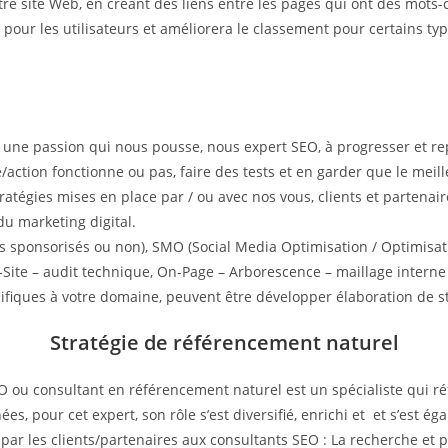
otre site Web, en créant des liens entre les pages qui ont des mot
ite pour les utilisateurs et améliorera le classement pour certains t
t une passion qui nous pousse, nous expert SEO, à progresser et r
e/action fonctionne ou pas, faire des tests et en garder que le meil
 stratégies mises en place par / ou avec nos vous, clients et parten
du marketing digital.
s sponsorisés ou non), SMO (Social Media Optimisation / Optimisati
Site – audit technique, On-Page – Arborescence – maillage interne 
cifiques à votre domaine, peuvent être développer élaboration de st
Stratégie de référencement naturel
u consultant en référencement naturel est un spécialiste qui réf
s, pour cet expert, son rôle s’est diversifié, enrichi et et s’est éga
par les clients/partenaires aux consultants SEO : La recherche et p