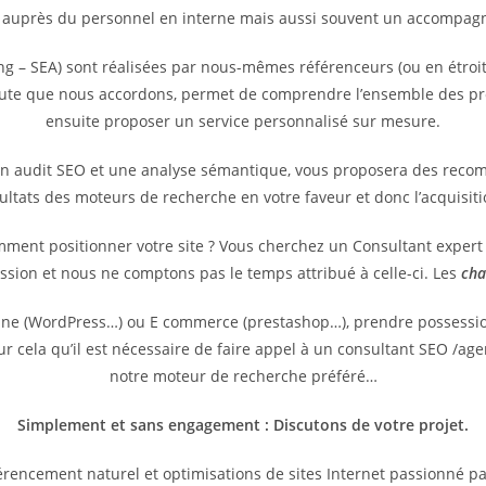
 auprès du personnel en interne mais aussi souvent un accompagne
g – SEA) sont réalisées par nous-mêmes référenceurs (ou en étroit
coute que nous accordons, permet de comprendre l’ensemble des pr
ensuite proposer un service personnalisé sur mesure.
un audit SEO et une analyse sémantique, vous proposera des reco
sultats des moteurs de recherche en votre faveur et donc l’acquisit
omment positionner votre site ? Vous cherchez un Consultant exper
ssion et nous ne comptons pas le temps attribué à celle-ci. Les
cha
vitrine (WordPress…) ou E commerce (prestashop…), prendre possess
pour cela qu’il est nécessaire de faire appel à un consultant SEO /
notre moteur de recherche préféré…
Simplement et sans engagement : Discutons de votre projet.
rencement naturel et optimisations de sites Internet passionné p