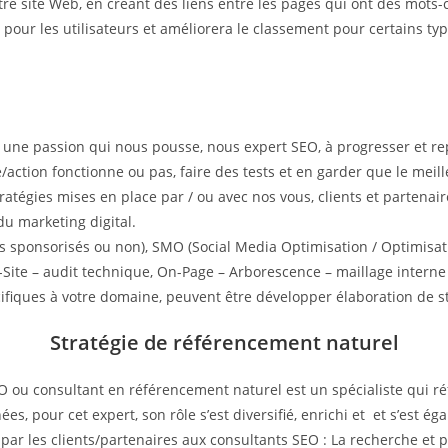
otre site Web, en créant des liens entre les pages qui ont des mot
ite pour les utilisateurs et améliorera le classement pour certains t
t une passion qui nous pousse, nous expert SEO, à progresser et r
e/action fonctionne ou pas, faire des tests et en garder que le meil
 stratégies mises en place par / ou avec nos vous, clients et parten
du marketing digital.
s sponsorisés ou non), SMO (Social Media Optimisation / Optimisati
Site – audit technique, On-Page – Arborescence – maillage interne 
cifiques à votre domaine, peuvent être développer élaboration de st
Stratégie de référencement naturel
u consultant en référencement naturel est un spécialiste qui réf
s, pour cet expert, son rôle s’est diversifié, enrichi et et s’est éga
par les clients/partenaires aux consultants SEO : La recherche et p