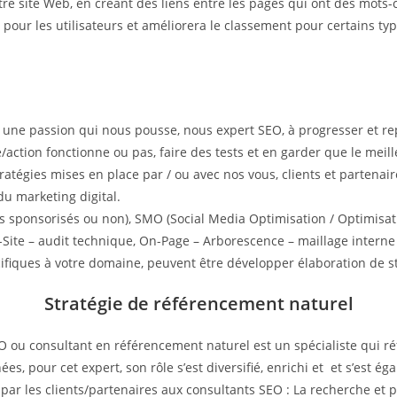
otre site Web, en créant des liens entre les pages qui ont des mot
ite pour les utilisateurs et améliorera le classement pour certains t
t une passion qui nous pousse, nous expert SEO, à progresser et r
e/action fonctionne ou pas, faire des tests et en garder que le meil
 stratégies mises en place par / ou avec nos vous, clients et parten
du marketing digital.
s sponsorisés ou non), SMO (Social Media Optimisation / Optimisati
Site – audit technique, On-Page – Arborescence – maillage interne 
cifiques à votre domaine, peuvent être développer élaboration de st
Stratégie de référencement naturel
u consultant en référencement naturel est un spécialiste qui réf
s, pour cet expert, son rôle s’est diversifié, enrichi et et s’est éga
par les clients/partenaires aux consultants SEO : La recherche et p