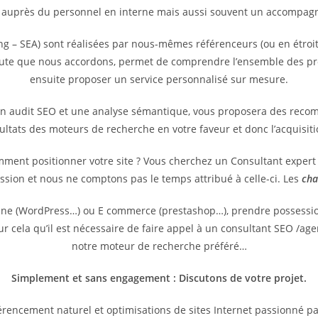
 auprès du personnel en interne mais aussi souvent un accompagne
g – SEA) sont réalisées par nous-mêmes référenceurs (ou en étroit
coute que nous accordons, permet de comprendre l’ensemble des pr
ensuite proposer un service personnalisé sur mesure.
un audit SEO et une analyse sémantique, vous proposera des reco
sultats des moteurs de recherche en votre faveur et donc l’acquisit
omment positionner votre site ? Vous cherchez un Consultant exper
ssion et nous ne comptons pas le temps attribué à celle-ci. Les
cha
vitrine (WordPress…) ou E commerce (prestashop…), prendre possess
pour cela qu’il est nécessaire de faire appel à un consultant SEO /
notre moteur de recherche préféré…
Simplement et sans engagement : Discutons de votre projet.
rencement naturel et optimisations de sites Internet passionné p