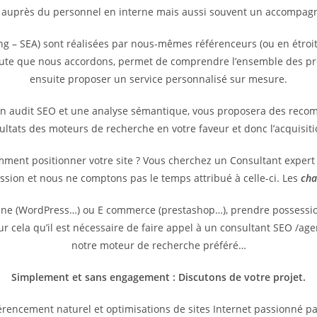
 auprès du personnel en interne mais aussi souvent un accompagne
g – SEA) sont réalisées par nous-mêmes référenceurs (ou en étroit
coute que nous accordons, permet de comprendre l’ensemble des pr
ensuite proposer un service personnalisé sur mesure.
un audit SEO et une analyse sémantique, vous proposera des reco
sultats des moteurs de recherche en votre faveur et donc l’acquisit
omment positionner votre site ? Vous cherchez un Consultant exper
ssion et nous ne comptons pas le temps attribué à celle-ci. Les
cha
vitrine (WordPress…) ou E commerce (prestashop…), prendre possess
pour cela qu’il est nécessaire de faire appel à un consultant SEO /
notre moteur de recherche préféré…
Simplement et sans engagement : Discutons de votre projet.
rencement naturel et optimisations de sites Internet passionné p