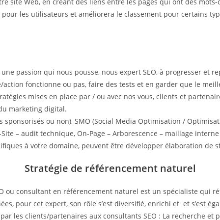
otre site Web, en créant des liens entre les pages qui ont des mot
ite pour les utilisateurs et améliorera le classement pour certains t
t une passion qui nous pousse, nous expert SEO, à progresser et r
e/action fonctionne ou pas, faire des tests et en garder que le meil
 stratégies mises en place par / ou avec nos vous, clients et parten
du marketing digital.
s sponsorisés ou non), SMO (Social Media Optimisation / Optimisati
Site – audit technique, On-Page – Arborescence – maillage interne 
cifiques à votre domaine, peuvent être développer élaboration de st
Stratégie de référencement naturel
u consultant en référencement naturel est un spécialiste qui réf
s, pour cet expert, son rôle s’est diversifié, enrichi et et s’est éga
par les clients/partenaires aux consultants SEO : La recherche et p