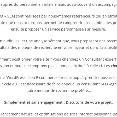
 auprès du personnel en interne mais aussi souvent un accompagne
g – SEA) sont réalisées par nous-mêmes référenceurs (ou en étroit
coute que nous accordons, permet de comprendre l’ensemble des pr
ensuite proposer un service personnalisé sur mesure.
un audit SEO et une analyse sémantique, vous proposera des reco
sultats des moteurs de recherche en votre faveur et donc l’acquisit
omment positionner votre site ? Vous cherchez un Consultant exper
ssion et nous ne comptons pas le temps attribué à celle-ci. Les
cha
vitrine (WordPress…) ou E commerce (prestashop…), prendre possess
pour cela qu’il est nécessaire de faire appel à un consultant SEO /
notre moteur de recherche préféré…
Simplement et sans engagement : Discutons de votre projet.
rencement naturel et optimisations de sites Internet passionné p