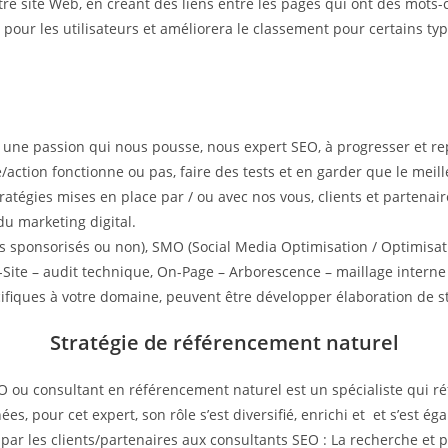
otre site Web, en créant des liens entre les pages qui ont des mot
ite pour les utilisateurs et améliorera le classement pour certains t
t une passion qui nous pousse, nous expert SEO, à progresser et r
e/action fonctionne ou pas, faire des tests et en garder que le meil
 stratégies mises en place par / ou avec nos vous, clients et parten
du marketing digital.
s sponsorisés ou non), SMO (Social Media Optimisation / Optimisati
Site – audit technique, On-Page – Arborescence – maillage interne 
cifiques à votre domaine, peuvent être développer élaboration de st
Stratégie de référencement naturel
u consultant en référencement naturel est un spécialiste qui réf
s, pour cet expert, son rôle s’est diversifié, enrichi et et s’est éga
par les clients/partenaires aux consultants SEO : La recherche et p