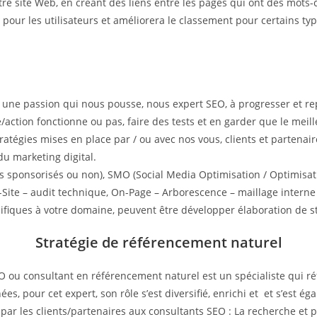
otre site Web, en créant des liens entre les pages qui ont des mot
ite pour les utilisateurs et améliorera le classement pour certains t
t une passion qui nous pousse, nous expert SEO, à progresser et r
e/action fonctionne ou pas, faire des tests et en garder que le meil
 stratégies mises en place par / ou avec nos vous, clients et parten
du marketing digital.
s sponsorisés ou non), SMO (Social Media Optimisation / Optimisati
Site – audit technique, On-Page – Arborescence – maillage interne 
cifiques à votre domaine, peuvent être développer élaboration de st
Stratégie de référencement naturel
u consultant en référencement naturel est un spécialiste qui réf
s, pour cet expert, son rôle s’est diversifié, enrichi et et s’est éga
par les clients/partenaires aux consultants SEO : La recherche et p