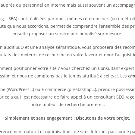
 auprès du personnel en interne mais aussi souvent un accompagne
g – SEA) sont réalisées par nous-mêmes référenceurs (ou en étroit
coute que nous accordons, permet de comprendre l’ensemble des pr
ensuite proposer un service personnalisé sur mesure.
un audit SEO et une analyse sémantique, vous proposera des reco
sultats des moteurs de recherche en votre faveur et donc l’acquisit
omment positionner votre site ? Vous cherchez un Consultant exper
ssion et nous ne comptons pas le temps attribué à celle-ci. Les
cha
vitrine (WordPress…) ou E commerce (prestashop…), prendre possess
pour cela qu’il est nécessaire de faire appel à un consultant SEO /
notre moteur de recherche préféré…
Simplement et sans engagement : Discutons de votre projet.
rencement naturel et optimisations de sites Internet passionné p