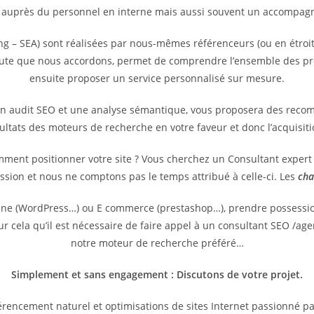
 auprès du personnel en interne mais aussi souvent un accompagne
g – SEA) sont réalisées par nous-mêmes référenceurs (ou en étroit
coute que nous accordons, permet de comprendre l’ensemble des pr
ensuite proposer un service personnalisé sur mesure.
un audit SEO et une analyse sémantique, vous proposera des reco
sultats des moteurs de recherche en votre faveur et donc l’acquisit
omment positionner votre site ? Vous cherchez un Consultant exper
ssion et nous ne comptons pas le temps attribué à celle-ci. Les
cha
vitrine (WordPress…) ou E commerce (prestashop…), prendre possess
pour cela qu’il est nécessaire de faire appel à un consultant SEO /
notre moteur de recherche préféré…
Simplement et sans engagement : Discutons de votre projet.
rencement naturel et optimisations de sites Internet passionné p