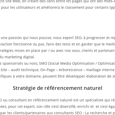
otre site Web, en créant des liens entre les pages qui ont des mot
ite pour les utilisateurs et améliorera le classement pour certains t
t une passion qui nous pousse, nous expert SEO, à progresser et r
e/action fonctionne ou pas, faire des tests et en garder que le meil
 stratégies mises en place par / ou avec nos vous, clients et parten
du marketing digital.
s sponsorisés ou non), SMO (Social Media Optimisation / Optimisati
Site – audit technique, On-Page – Arborescence – maillage interne 
cifiques à votre domaine, peuvent être développer élaboration de st
Stratégie de référencement naturel
u consultant en référencement naturel est un spécialiste qui réf
s, pour cet expert, son rôle s’est diversifié, enrichi et et s’est éga
par les clients/partenaires aux consultants SEO : La recherche et p