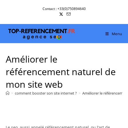
Skip
Contact : +33(0)750894640
to
content
Menu
Améliorer le
référencement naturel de
mon site web
>
comment booster son site internet ?
>
Améliorer le référencemen
Le seo, aussi appelé référencement naturel, ou l’art de